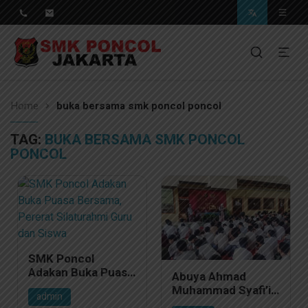
Pendidikan Berkwalitas, Masa Depan Unggul
SMK Poncol Jakarta
Home
buka bersama smk poncol poncol
TAG:
BUKA BERSAMA SMK PONCOL
PONCOL
SMK Poncol
Adakan Buka Puasa
Abuya Ahmad
Bersama, Pererat
Muhammad Syafi’i
admin
Silaturahmi Guru
Hadir dalam Acara