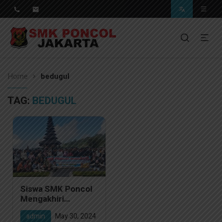
Pendidikan Berkwalitas, Masa Depan Unggul
SMK Poncol Jakarta
Home
bedugul
TAG:
BEDUGUL
Siswa SMK Poncol
Mengakhiri
Petualangan di
admin
May 30, 2024
Bedugul, Bali