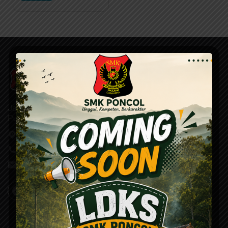
Jalan Mutiara Raya No. 1 Sumur Batu Kemayoran Jakarta
Pusat
Temukan di Google Map
+624252110
admin@smksponcol.sch.id