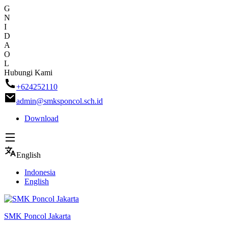
G
N
I
D
A
O
L
Skip
Hubungi Kami
to
+624252110
content
admin@smksponcol.sch.id
Download
English
Indonesia
English
SMK Poncol Jakarta